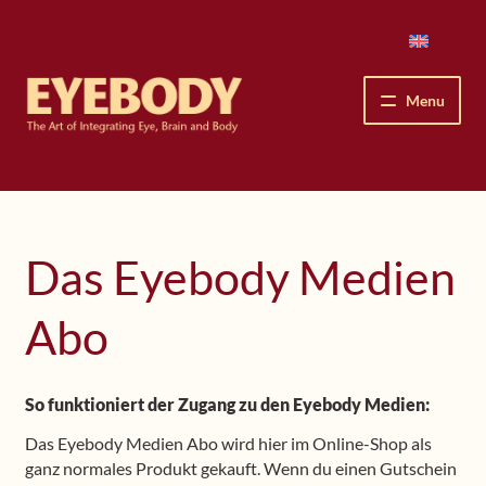
Skip
Skip
to
to
navigation
content
Menu
How We See
The Eyebody Patterns
Das Eyebody Medien
The Method’s Benefits
Abo
Peter Grunwald
So funktioniert der Zugang zu den Eyebody Medien:
Workshops & Lessons
Das Eyebody Medien Abo wird hier im Online-Shop als
ganz normales Produkt gekauft. Wenn du einen Gutschein
Upcoming Workshops