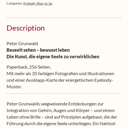
Buch
Categories:
Eyebody-Shop
,
pc_bu
2
(deutsch)
+
Description
Hörbuch
2
(Download,
Peter Grunwald
deutsch)
Beseelt sehen – bewusst leben
+
Die Kunst, die eigene Seele zu verwirklichen
Lochbrille
Paperback, 256 Seiten.
(grau)
Mit mehr als 35 farbigen Fotografien und Illustrationen
quantity
und einer Ausklapp-Karte der energetischen Eyebody-
Muster.
Peter Grunwalds wegweisende Entdeckungen zur
Integration von Gehirn, Augen und Körper – und einem
Leben ohne Brille – sind auf Prinzipien aufgebaut, die der
Führung durch die eigene Seele unterliegen. Ein Nahtod-