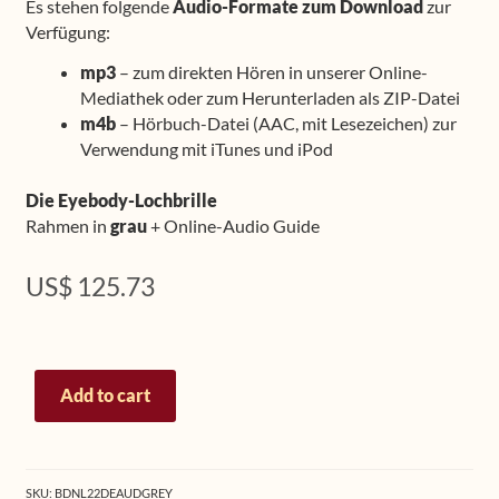
Es stehen folgende
Audio-Formate zum Download
zur
Verfügung:
mp3
– zum direkten Hören in unserer Online-
Mediathek oder zum Herunterladen als ZIP-Datei
m4b
– Hörbuch-Datei (AAC, mit Lesezeichen) zur
Verwendung mit iTunes und iPod
Die Eyebody-Lochbrille
Rahmen in
grau
+ Online-Audio Guide
US$
125.73
Spezial-
Add to cart
Paket
PLUS
2:
Eyebody-
SKU:
BDNL22DEAUDGREY