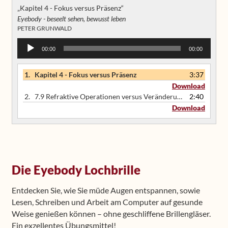
„Kapitel 4 - Fokus versus Präsenz“
Eyebody - beseelt sehen, bewusst leben
PETER GRUNWALD
Audio
00:00
00:00
Player
1.
Kapitel 4 - Fokus versus Präsenz
3:37
Download
2.
7.9 Refraktive Operationen versus Veränderung der zugrundeliegenden Muster
2:40
Download
Die Eyebody Lochbrille
Entdecken Sie, wie Sie müde Augen entspannen, sowie
Lesen, Schreiben und Arbeit am Computer auf gesunde
Weise genießen können – ohne geschliffene Brillengläser.
Ein exzellentes Übungsmittel!