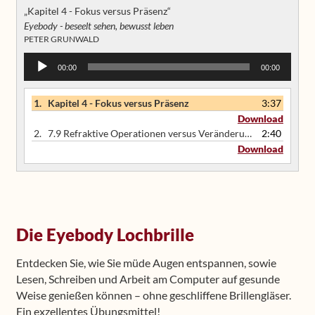
„Kapitel 4 - Fokus versus Präsenz“
Eyebody - beseelt sehen, bewusst leben
PETER GRUNWALD
Audio
00:00
00:00
Player
1.
Kapitel 4 - Fokus versus Präsenz
3:37
Download
2.
7.9 Refraktive Operationen versus Veränderung der zugrundeliegenden Muster
2:40
Download
Die Eyebody Lochbrille
Entdecken Sie, wie Sie müde Augen entspannen, sowie
Lesen, Schreiben und Arbeit am Computer auf gesunde
Weise genießen können – ohne geschliffene Brillengläser.
Ein exzellentes Übungsmittel!