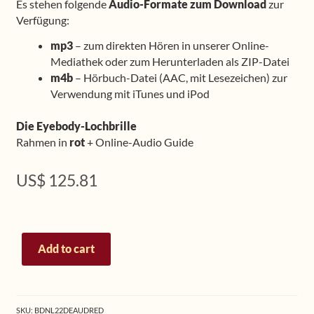
Es stehen folgende
Audio-Formate zum Download
zur
Verfügung:
mp3
– zum direkten Hören in unserer Online-
Mediathek oder zum Herunterladen als ZIP-Datei
m4b
– Hörbuch-Datei (AAC, mit Lesezeichen) zur
Verwendung mit iTunes und iPod
Die Eyebody-Lochbrille
Rahmen in
rot
+ Online-Audio Guide
US$
125.81
Spezial-
Add to cart
Paket
PLUS
2:
Eyebody-
SKU:
BDNL22DEAUDRED