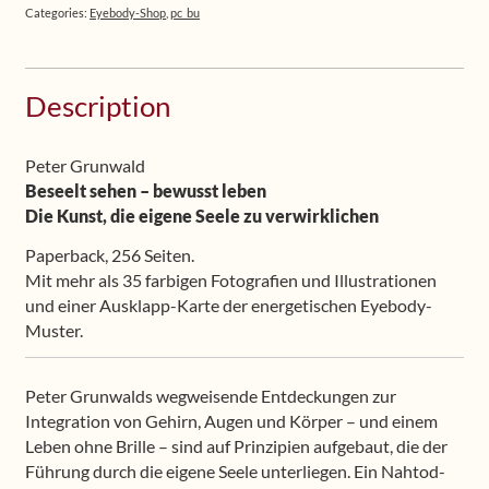
Buch
Categories:
Eyebody-Shop
,
pc_bu
2
(deutsch)
+
Description
Hörbuch
2
(Download,
Peter Grunwald
deutsch)
Beseelt sehen – bewusst leben
+
Die Kunst, die eigene Seele zu verwirklichen
Lochbrille
Paperback, 256 Seiten.
(rot)
Mit mehr als 35 farbigen Fotografien und Illustrationen
quantity
und einer Ausklapp-Karte der energetischen Eyebody-
Muster.
Peter Grunwalds wegweisende Entdeckungen zur
Integration von Gehirn, Augen und Körper – und einem
Leben ohne Brille – sind auf Prinzipien aufgebaut, die der
Führung durch die eigene Seele unterliegen. Ein Nahtod-