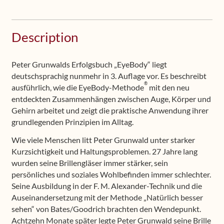
+
Hörbuch
(Download,
Description
deutsch)
+
Lochbrille
Peter Grunwalds Erfolgsbuch „EyeBody“ liegt
(rot)
deutschsprachig nunmehr in 3. Auflage vor. Es beschreibt
®
quantity
ausführlich, wie die EyeBody-Methode
mit den neu
entdeckten Zusammenhängen zwischen Auge, Körper und
Gehirn arbeitet und zeigt die praktische Anwendung ihrer
grundlegenden Prinzipien im Alltag.
Wie viele Menschen litt Peter Grunwald unter starker
Kurzsichtigkeit und Haltungsproblemen. 27 Jahre lang
wurden seine Brillengläser immer stärker, sein
persönliches und soziales Wohlbefinden immer schlechter.
Seine Ausbildung in der F. M. Alexander-Technik und die
Auseinandersetzung mit der Methode „Natürlich besser
sehen“ von Bates/Goodrich brachten den Wendepunkt.
Achtzehn Monate später legte Peter Grunwald seine Brille