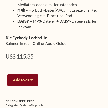
Mediathek oder zum Herunterladen
m4b
– Hörbuch-Datei (AAC, mit Lesezeichen) zur
Verwendung mit iTunes und iPod
DAISY
– MP3-Dateien + DAISY-Dateien z.B. für
Plextalk
Die Eyebody-Lochbrille
Rahmen in rot + Online-Audio Guide
US$
115.35
Spezial-
Add to cart
Paket
PLUS:
Eyebody-
Buch
SKU:
BDNL2DEAUDRED
(deutsch)
Categories:
Eyebody-Shop
,
pc_bu