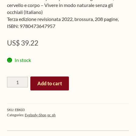
cervello e corpo – Vivere in modo naturale senza gli
occhiali (Italiano)
Terza edizione revisionata 2022, brossura, 208 pagine,
ISBN: 9780473647957
US$
39.22
In stock
Eyebody
Add to cart
–
L'arte
di
integrare
SKU:
EBK03
occhi,
Categories:
Eyebody-Shop
,
pc_ph
cervello
e
corpo