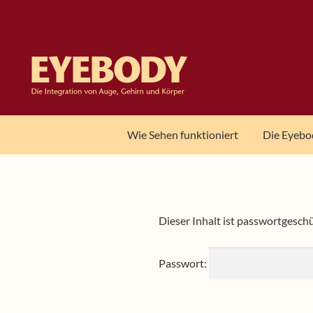
Skip
Skip
to
to
navigation
content
Wie Sehen funktioniert
Die Eyebo
Dieser Inhalt ist passwortgeschü
Passwort: