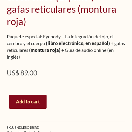
gafas reticulares (montura
roja)
Paquete especial: Eyebody – La integración del ojo, el
cerebro y el cuerpo
(libro electrónico, en español)
+ gafas
reticulares
(montura roja)
+ Guía de audio online (en
inglés)
US$
89.00
Paquete
Add to cart
especial:
libro
electrónico
(Español)
SKU:
BNDLEBO1ESRD