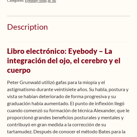
+
Categories:
Eyebody-Shop
,
pc_bu
gafas
reticulares
(montura
Description
roja)
quantity
Libro electrónico: Eyebody – La
integración del ojo, el cerebro y el
cuerpo
Peter Grunwald utilizó gafas para la miopía y el
astigmatismo durante veintisiete años. Su habla, postura y
vista se habían deteriorado de forma progresiva y su
graduación había aumentado. El punto de inflexión llegó
cuando comenzó su formación de técnica Alexander, que le
proporcionó grandes beneficios posturales y mentales y
contribuyó en gran medida a la corrección de su
tartamudez. Después de conocer el método Bates para la