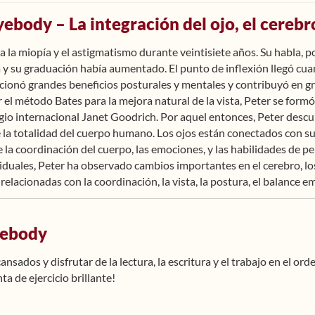
yebody – La integración del ojo, el cerebr
 la miopía y el astigmatismo durante veintisiete años. Su habla, po
y su graduación había aumentado. El punto de inflexión llegó cu
cionó grandes beneficios posturales y mentales y contribuyó en gr
el método Bates para la mejora natural de la vista, Peter se formo
igio internacional Janet Goodrich. Por aquel entonces, Peter descubr
 la totalidad del cuerpo humano. Los ojos están conectados con s
a coordinación del cuerpo, las emociones, y las habilidades de pen
viduales, Peter ha observado cambios importantes en el cerebro, los
 relacionadas con la coordinación, la vista, la postura, el balance em
yebody
nsados y disfrutar de la lectura, la escritura y el trabajo en el or
a de ejercicio brillante!