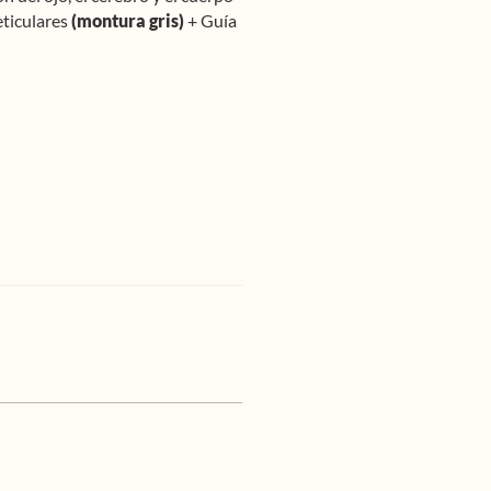
eticulares
(montura gris)
+ Guía