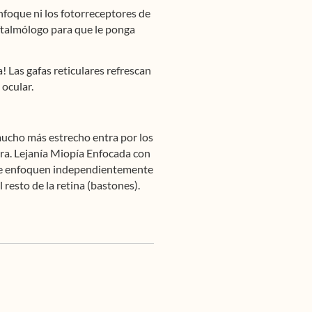
nfoque ni los fotorreceptores de
 oftalmólogo para que le ponga
a! Las gafas reticulares refrescan
 ocular.
 mucho más estrecho entra por los
lara. Lejanía Miopía Enfocada con
os se enfoquen independientemente
 resto de la retina (bastones).