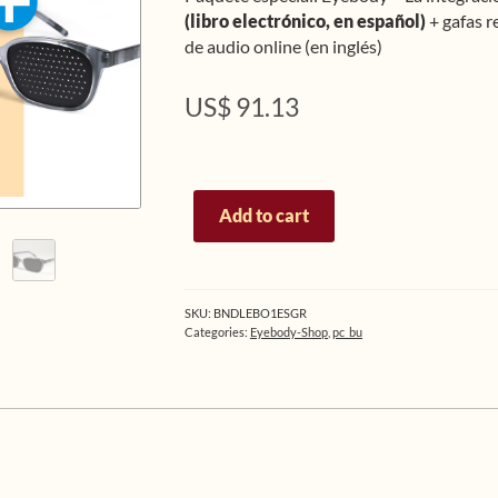
(libro electrónico, en español)
+ gafas r
de audio online (en inglés)
US$
91.13
Paquete
Add to cart
especial:
libro
electrónico
(Español)
SKU:
BNDLEBO1ESGR
+
Categories:
Eyebody-Shop
,
pc_bu
gafas
reticulares
(montura
gris)
quantity