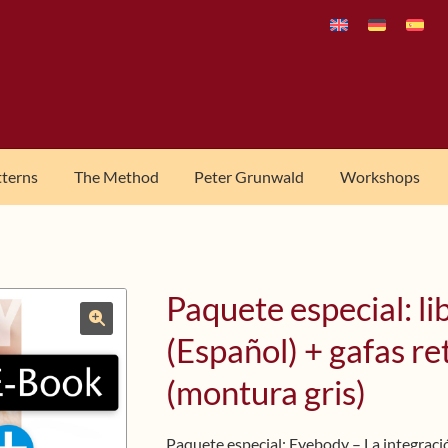
tterns
The Method
Peter Grunwald
Workshops
Paquete especial: li
(Español) + gafas re
🔍
(montura gris)
Paquete especial: Eyebody – La integración