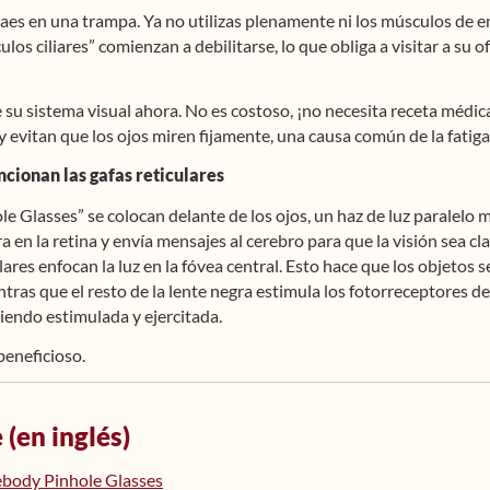
aes en una trampa. Ya no utilizas plenamente ni los músculos de e
los ciliares” comienzan a debilitarse, lo que obliga a visitar a su
te su sistema visual ahora. No es costoso, ¡no necesita receta médic
 evitan que los ojos miren fijamente, una causa común de la fatiga
ncionan las gafas reticulares
e Glasses” se colocan delante de los ojos, un haz de luz paralelo
ra en la retina y envía mensajes al cerebro para que la visión sea c
culares enfocan la luz en la fóvea central. Esto hace que los objet
ntras que el resto de la lente negra estimula los fotorreceptores del
 siendo estimulada y ejercitada.
beneficioso.
 (en inglés)
yebody Pinhole Glasses