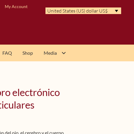
My Account
United States (US) dollar US$
FAQ
Shop
Media
bro electrónico
ticulares
 del ojo, el cerebro y el cuerpo